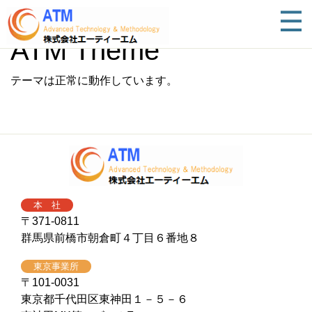
ATM Theme
テーマは正常に動作しています。
本 社
〒371-0811
群馬県前橋市朝倉町４丁目６番地８
東京事業所
〒101-0031
東京都千代田区東神田１－５－６